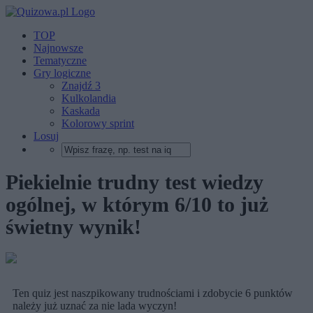
TOP
Najnowsze
Tematyczne
Gry logiczne
Znajdź 3
Kulkolandia
Kaskada
Kolorowy sprint
Losuj
Piekielnie trudny test wiedzy
ogólnej, w którym 6/10 to już
świetny wynik!
Ten quiz jest naszpikowany trudnościami i zdobycie 6 punktów
należy już uznać za nie lada wyczyn!