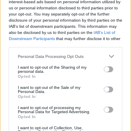
interest-based ads based on personal information utilized by
us or personal information disclosed to third parties prior to
your opt-out. You may separately opt-out of the further
Wiedza ogólna
disclosure of your personal information by third parties on the
Piekielnie trudny test wiedy ogólnej -
IAB’s list of downstream participants. This information may
also be disclosed by us to third parties on the
IAB’s List of
Zdobęd...
Downstream Participants
that may further disclose it to other
third parties.
Personal Data Processing Opt Outs
I want to opt-out of the Sharing of my
personal data.
Opted In
Wiedza ogólna
I want to opt-out of the Sale of my
90% osób popełnia błąd w tym quizie
Personal Data.
wiedzy og...
Opted In
I want to opt-out of processing my
Personal Data for Targeted Advertising.
Opted In
I want to opt-out of Collection, Use,