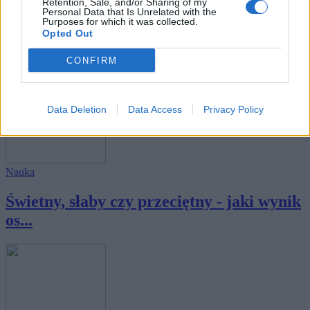
Retention, Sale, and/or Sharing of my
Personal Data that Is Unrelated with the
Purposes for which it was collected.
Wiedza ogólna
Opted Out
Banalne czy podchwytliwe? Możesz
CONFIRM
pomylić się ...
Data Deletion
Data Access
Privacy Policy
Nauka
Świetny, słaby czy przeciętny - jaki wynik
os...