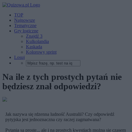
TOP
Najnowsze
Tematyczne
Gry logiczne
Znajdź 3
Kulkolandia
Kaskada
Kolorowy sprint
Losuj
Na ile z tych prostych pytań nie
będziesz znał odpowiedzi?
Jak nazywa się rdzenna ludność Australii? Czy odpowiedź
pytyjska jest jednoznaczna czy raczej zagmatwana?
Pytania są proste... ale i na prostych kwestiach można się czasem