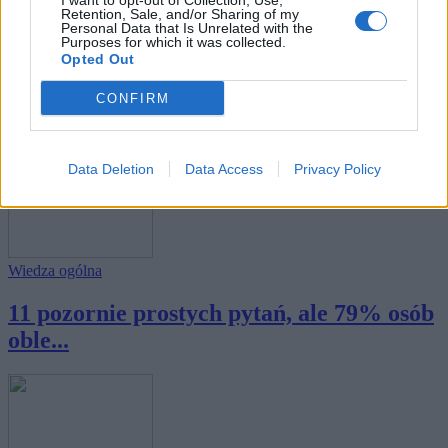
I want to opt-out of Collection, Use,
Retention, Sale, and/or Sharing of my
Personal Data that Is Unrelated with the
Purposes for which it was collected.
Wiedza ogólna
Opted Out
10 pytań z wiedzy ogólnej - czy będziesz
CONFIRM
znał...
Data Deletion
Data Access
Privacy Policy
Wiedza ogólna
11 pozornie prostych pytań, ale 79% osób
oble...