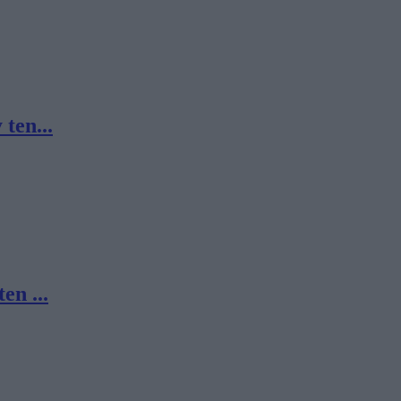
ten...
en ...