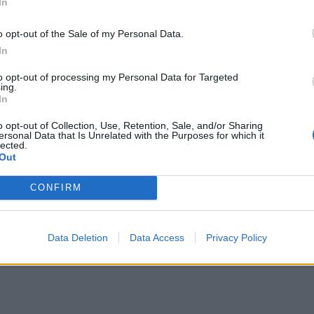
In
o opt-out of the Sale of my Personal Data.
In
to opt-out of processing my Personal Data for Targeted
 k...
ing.
In
o opt-out of Collection, Use, Retention, Sale, and/or Sharing
ersonal Data that Is Unrelated with the Purposes for which it
lected.
Out
CONFIRM
 k...
Data Deletion
Data Access
Privacy Policy