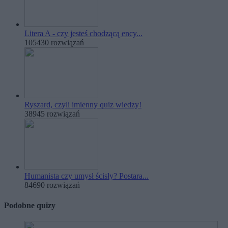
Litera A - czy jesteś chodzącą ency...
105430 rozwiązań
Ryszard, czyli imienny quiz wiedzy!
38945 rozwiązań
Humanista czy umysł ścisły? Postara...
84690 rozwiązań
Podobne quizy