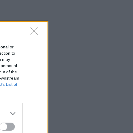
sonal or
ection to
ou may
 personal
out of the
 downstream
B’s List of