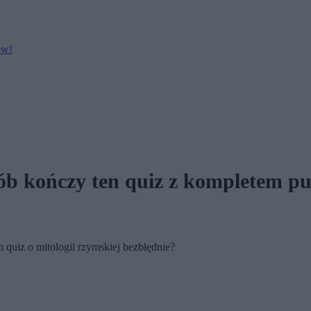
ów!
sób kończy ten quiz z kompletem p
 quiz o mitologii rzymskiej bezbłędnie?