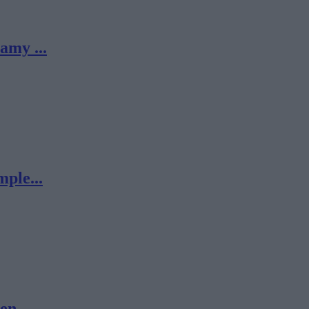
amy ...
ple...
n ...