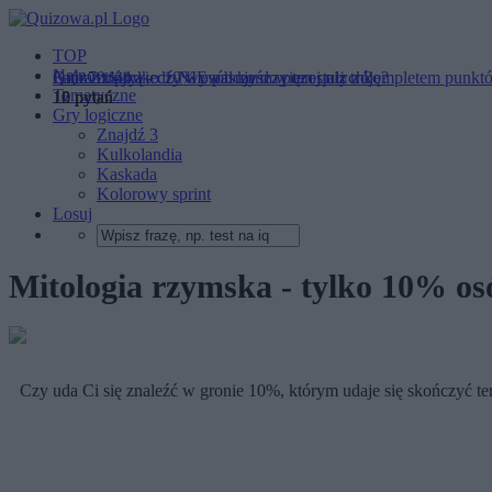
TOP
Najnowsze
Która odpowiedź NIE pasuje do pozostałych?
Lata 70. - tylko 10% osób kończy ten quiz z kompletem punkt
Quiz z trójką - czy wywalczysz więcej niż tróję?
Tematyczne
12 pytań
10 pytań
10 pytań
Gry logiczne
Znajdź 3
Kulkolandia
Kaskada
Kolorowy sprint
Losuj
Mitologia rzymska - tylko 10% o
Czy uda Ci się znaleźć w gronie 10%, którym udaje się skończyć ten