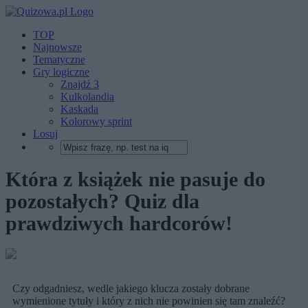
TOP
Najnowsze
Tematyczne
Gry logiczne
Znajdź 3
Kulkolandia
Kaskada
Kolorowy sprint
Losuj
Która z książek nie pasuje do
pozostałych? Quiz dla
prawdziwych hardcorów!
Czy odgadniesz, wedle jakiego klucza zostały dobrane
wymienione tytuły i który z nich nie powinien się tam znaleźć?