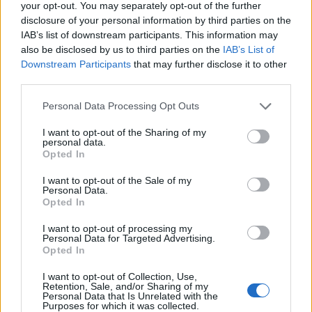
your opt-out. You may separately opt-out of the further
Nauka
disclosure of your personal information by third parties on the
IAB’s list of downstream participants. This information may
Angielski - które słowo nie pasuje do
also be disclosed by us to third parties on the
IAB’s List of
pozosta...
Downstream Participants
that may further disclose it to other
third parties.
Personal Data Processing Opt Outs
I want to opt-out of the Sharing of my
personal data.
Opted In
Literatura
I want to opt-out of the Sale of my
Personal Data.
20 przekrojowych pytań z literatury - jak
Opted In
sob...
I want to opt-out of processing my
Personal Data for Targeted Advertising.
Opted In
I want to opt-out of Collection, Use,
Retention, Sale, and/or Sharing of my
Personal Data that Is Unrelated with the
Purposes for which it was collected.