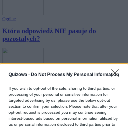
Ogólne
Która odpowiedź NIE pasuje do
pozostałych?
Quizowa -
Do Not Process My Personal Information
Literatura
If you wish to opt-out of the sale, sharing to third parties, or
Literacki quiz dla mistrzów skojarzeń!
processing of your personal or sensitive information for
targeted advertising by us, please use the below opt-out
section to confirm your selection. Please note that after your
opt-out request is processed you may continue seeing
interest-based ads based on personal information utilized by
us or personal information disclosed to third parties prior to