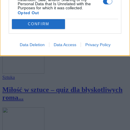
Personal Data that Is Unrelated with the
Purposes for which it was collected.
Opted Out
Sztuka
CONFIRM
Samotność w sztuce - 12 pytań nie tylko
dla o...
Data Deletion
Data Access
Privacy Policy
Sztuka
Miłość w sztuce – quiz dla błyskotliwych
roma...