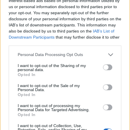
interest-based ads based on personal information utilized by
us or personal information disclosed to third parties prior to
your opt-out. You may separately opt-out of the further
disclosure of your personal information by third parties on the
IAB’s list of downstream participants. This information may
Sztuka
also be disclosed by us to third parties on the
IAB’s List of
Downstream Participants
that may further disclose it to other
Jak wiele wiesz na temat jesieni w sztuce?
third parties.
Personal Data Processing Opt Outs
I want to opt-out of the Sharing of my
personal data.
Opted In
Sztuka
I want to opt-out of the Sale of my
Personal Data.
Dziecko w sztuce – 14 pytań
Opted In
sprawdzających Tw...
I want to opt-out of processing my
Personal Data for Targeted Advertising.
Opted In
I want to opt-out of Collection, Use,
Retention, Sale, and/or Sharing of my