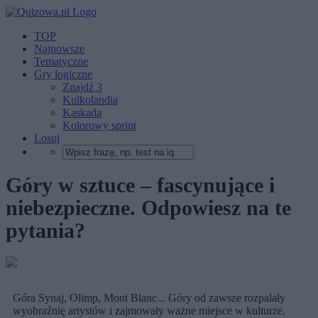
TOP
Najnowsze
Tematyczne
Gry logiczne
Znajdź 3
Kulkolandia
Kaskada
Kolorowy sprint
Losuj
Góry w sztuce – fascynujące i
niebezpieczne. Odpowiesz na te
pytania?
Góra Synaj, Olimp, Mont Blanc... Góry od zawsze rozpalały
wyobraźnię artystów i zajmowały ważne miejsce w kulturze.