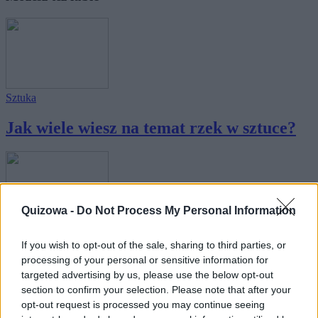
Sztuka
Jak wiele wiesz na temat rzek w sztuce?
Quizowa -
Do Not Process My Personal Information
Wiedza ogólna
If you wish to opt-out of the sale, sharing to third parties, or
Motyw ptaków w kulturze cz. I –
processing of your personal or sensitive information for
targeted advertising by us, please use the below opt-out
sprawdź, ile ...
section to confirm your selection. Please note that after your
opt-out request is processed you may continue seeing