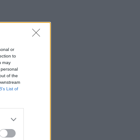
sonal or
ection to
ou may
 personal
out of the
 downstream
B’s List of