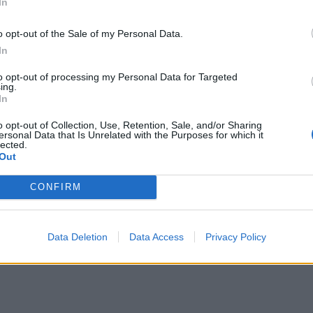
In
o opt-out of the Sale of my Personal Data.
In
to opt-out of processing my Personal Data for Targeted
o ni...
ing.
In
o opt-out of Collection, Use, Retention, Sale, and/or Sharing
ersonal Data that Is Unrelated with the Purposes for which it
lected.
Out
CONFIRM
k so...
Data Deletion
Data Access
Privacy Policy