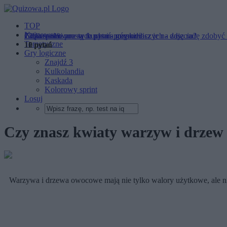
TOP
Najnowsze
Zioła stosowane w kuchni - rozpoznasz je na zdjęciu?
12 pozornie prostych pytań przyrodniczych - dasz radę zdoby
Gdzie położone są te pasma górskie?
Tematyczne
11 pytań
12 pytań
10 pytań
Gry logiczne
Znajdź 3
Kulkolandia
Kaskada
Kolorowy sprint
Losuj
Czy znasz kwiaty warzyw i drze
Warzywa i drzewa owocowe mają nie tylko walory użytkowe, ale niej