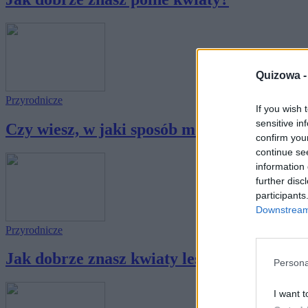
Quizowa 
Przyrodnicze
If you wish 
sensitive in
Czy wiesz, w jaki sposób możemy wykorzyst
confirm you
continue se
information 
further disc
participants
Downstream 
Przyrodnicze
Jak dobrze znasz kwiaty leśne?
Persona
I want t