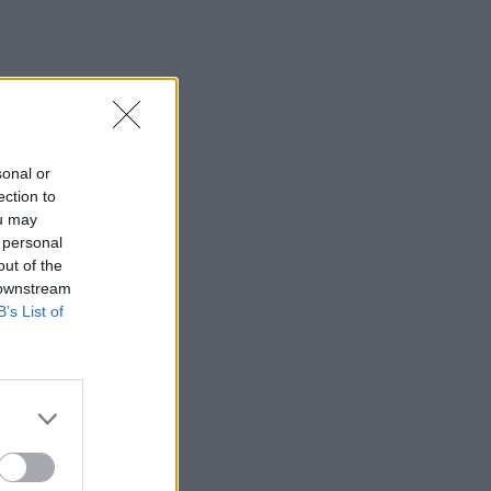
sonal or
ection to
ou may
 personal
out of the
 downstream
B’s List of