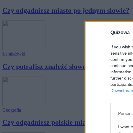
Czy odgadniesz miasto po jednym słowie?
Quizowa 
If you wish 
sensitive in
Łamigłówki
confirm you
Czy potrafisz znaleźć słowo łączące trzy po
continue se
information 
further disc
participants
Downstream 
Geografia
Persona
Czy odgadniesz polskie miasto po jednym sł
I want t