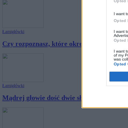
Opted 
I want t
Opted 
I want 
Łamigłówki
Advertis
Opted 
Czy rozpoznasz, które określenie nie pasuje
I want t
of my P
was col
Opted 
Łamigłówki
Mądrej głowie dość dwie słowie - jak Ci pój