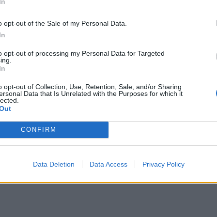
In
o opt-out of the Sale of my Personal Data.
In
to opt-out of processing my Personal Data for Targeted
ing.
In
 d...
o opt-out of Collection, Use, Retention, Sale, and/or Sharing
ersonal Data that Is Unrelated with the Purposes for which it
lected.
Out
CONFIRM
dz...
Data Deletion
Data Access
Privacy Policy