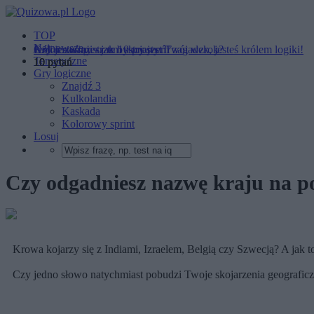
TOP
Najnowsze
Kolor czarny - jak bystry jest Twój wzrok?
Czy jesteś mistrzem skojarzeń?
Jeśli rozwiążesz te 10 prostych zagadek, jesteś królem logiki!
Tematyczne
10 pytań
10 pytań
10 pytań
Gry logiczne
Znajdź 3
Kulkolandia
Kaskada
Kolorowy sprint
Losuj
Czy odgadniesz nazwę kraju na p
Krowa kojarzy się z Indiami, Izraelem, Belgią czy Szwecją? A jak t
Czy jedno słowo natychmiast pobudzi Twoje skojarzenia geografic