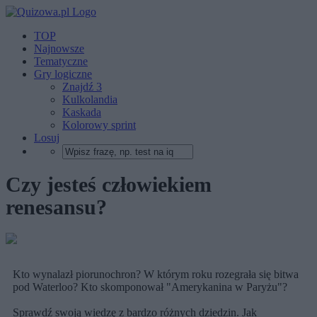
TOP
Najnowsze
Tematyczne
Gry logiczne
Znajdź 3
Kulkolandia
Kaskada
Kolorowy sprint
Losuj
Czy jesteś człowiekiem
renesansu?
Kto wynalazł piorunochron? W którym roku rozegrała się bitwa
pod Waterloo? Kto skomponował "Amerykanina w Paryżu"?
Sprawdź swoją wiedzę z bardzo różnych dziedzin. Jak