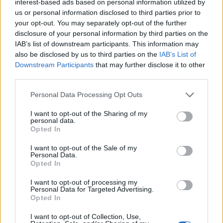
interest-based ads based on personal information utilized by
us or personal information disclosed to third parties prior to
Historia
·
Sztuka
your opt-out. You may separately opt-out of the further
disclosure of your personal information by third parties on the
Najsłynniejsze obrazy świata - co o nich
IAB’s list of downstream participants. This information may
wies...
also be disclosed by us to third parties on the
IAB’s List of
Downstream Participants
that may further disclose it to other
third parties.
Personal Data Processing Opt Outs
I want to opt-out of the Sharing of my
personal data.
Opted In
Nauka
I want to opt-out of the Sale of my
Podróż w kosmos – średnia w tym quizie
Personal Data.
7/10. ...
Opted In
I want to opt-out of processing my
Personal Data for Targeted Advertising.
Opted In
I want to opt-out of Collection, Use,