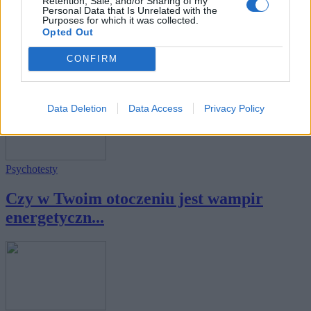
Retention, Sale, and/or Sharing of my
Personal Data that Is Unrelated with the
Nauka
Purposes for which it was collected.
Opted Out
20 pytań z filozofii, na które każdy
CONFIRM
dorosły ...
Data Deletion
Data Access
Privacy Policy
Psychotesty
Czy w Twoim otoczeniu jest wampir
energetyczn...