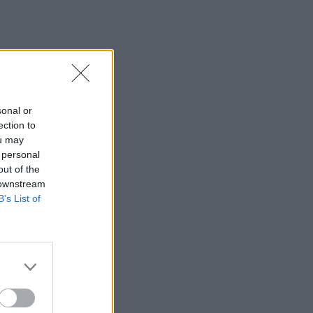
sonal or
ection to
ou may
 personal
out of the
 downstream
B’s List of