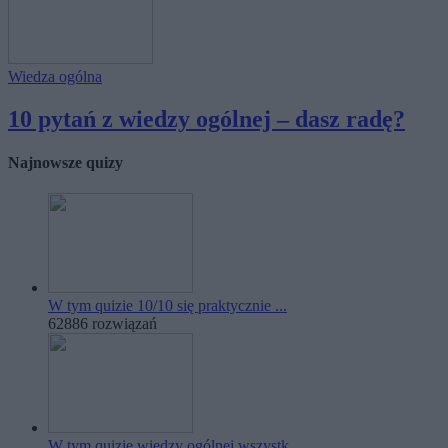
Wiedza ogólna
10 pytań z wiedzy ogólnej – dasz radę?
Najnowsze quizy
W tym quizie 10/10 się praktycznie ...
62886 rozwiązań
W tym quizie wiedzy ogólnej wszystk...